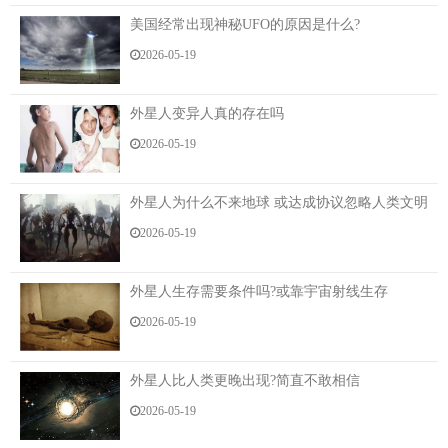
1、世界人口总数：77亿(2015年)，2100年将要达
美国经常出现神秘UFO的原因是什么?
到112亿
2026-05-19
2、世界上人口最多的国家：中国(13.68亿)，2022
年，印度人口将超越中国，达到15亿。
外星人变异人真的存在吗
2026-05-19
3、世界上人口最少的国家：梵蒂冈，只有572个
人。
外星人为什么不来地球 或达成协议忽略人类文明
4、世界上人口寿命最长的国家：日本，男性预期寿
2026-05-19
命为80岁，女性预期寿命为87岁。
5、非洲人口最多的国家：尼日利亚，17亿人口，世
外星人生存需要条件吗?或靠宇宙射线生存
界排名第7。
2026-05-19
标签：
/bdy
外星人比人类更晚出现?简直不敢相信
2026-05-19