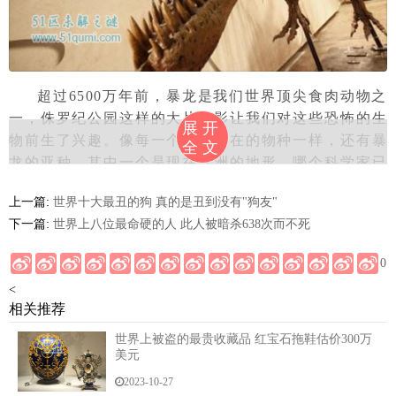
超过6500万年前，暴龙是我们世界顶尖食肉动物之
一，侏罗纪公园这样的大片电影让我们对这些恐怖的生
展开
物前生了兴趣。像每一个曾经存在的物种一样，还有暴
全文
龙的亚种，其中一个是现在亚洲的地形，哪个科学家已
经命名为霸王龙。这架恐龙在1945年在蒙古进行的考察
上一篇:
世界十大最丑的狗 真的是丑到没有"狗友"
中首次被发现，在随后的考察中，发现了一个几乎完整
下一篇:
世界上八位最命硬的人 此人被暗杀638次而不死
的骨架，它的遗体保持相对完整，直到2012年，当时一
名佛罗里达州的男子设法偷走了一些骨头。埃里克·普罗
0
科皮由于一些伪造的文件，以某种方式能够将一些骨头
<
以110万美元的价格卖给了一个曼哈顿的买家。
相关推荐
世界上被盗的最贵收藏品：呐喊
世界上被盗的最贵收藏品 红宝石拖鞋估价300万
美元
2023-10-27