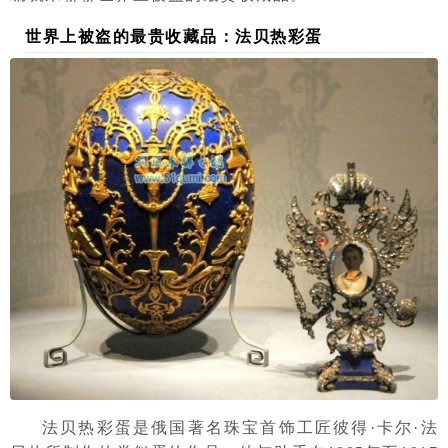
世界上被盗的最贵收藏品：法贝热彩蛋
法贝热彩蛋是俄国著名珠宝首饰工匠彼得·卡尔·法