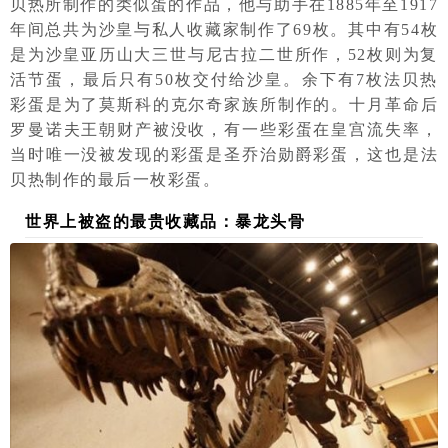
贝热所制作的类似蛋的作品，他与助手在1885年至1917
年间总共为沙皇与私人收藏家制作了69枚。其中有54枚
是为沙皇亚历山大三世与尼古拉二世所作，52枚则为复
活节蛋，最后只有50枚交付给沙皇。余下有7枚法贝热
彩蛋是为了莫斯科的克尔奇家族所制作的。十月革命后
罗曼诺夫王朝财产被没收，有一些彩蛋在皇宫流失率，
当时唯一没被发现的彩蛋是圣乔治勋爵彩蛋，这也是法
贝热制作的最后一枚彩蛋。
世界上被盗的最贵收藏品：暴龙头骨