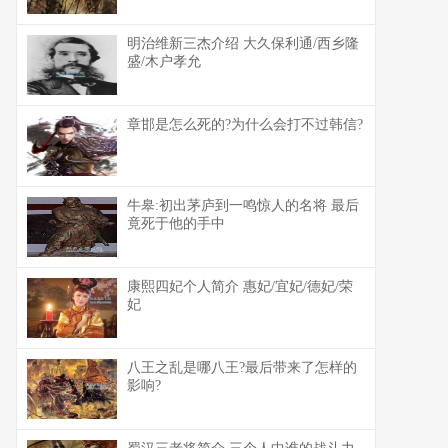
明治维新三杰介绍 大久保利通/西乡隆
盛/木户孝允
章邯是怎么死的?为什么会打不过韩信?
牛皋:初出茅庐到一鸣惊人的名将 最后
竟死于他的手中
康熙四妃个人简介 惠妃/宜妃/德妃/荣
妃
八王之乱是哪八王?最后带来了怎样的
影响?