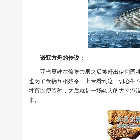
诺亚方舟的传说：
亚当夏娃在偷吃禁果之后被赶出伊甸园
也为了食物互相残杀，上帝看到这一切心生
牲畜以便留种，之后就是一场40天的大雨淹
来。