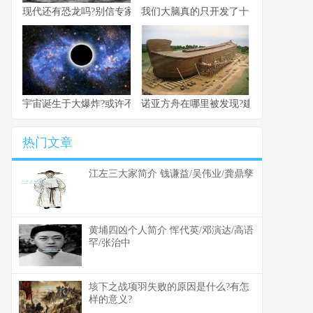
现代还有恐龙吗?别信专家的扯淡
我们大脑真的只开发了十分之一吗?
宇宙诞生于大爆炸?或许不是这样
诺亚方舟在哪里被发现?建筑方舟的目的
热门文章
江左三大家简介 钱谦益/吴伟业/龚鼎孳
黄埔四凶个人简介 恽代英/邓演达/高语
罕/张治中
垓下之战项羽失败的原因是什么?有怎
样的意义?