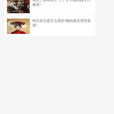
蜀汉三老将简介 三个人中谁的战斗力
最强?
纯元皇后是怎么死的?她的真实原型是
谁?