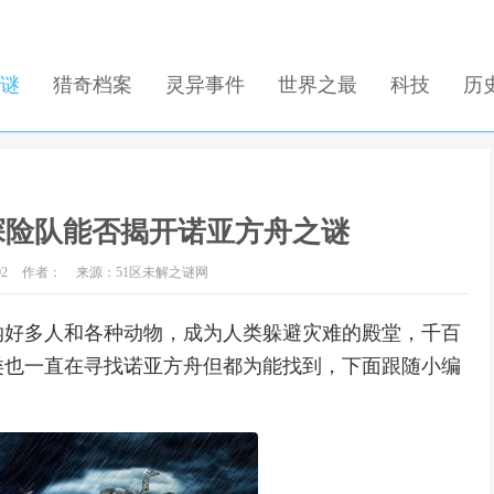
谜
猎奇档案
灵异事件
世界之最
科技
历
探险队能否揭开诺亚方舟之谜
02
作者：
来源：51区未解之谜网
纳好多人和各种动物，成为人类躲避灾难的殿堂，千百
类也一直在寻找诺亚方舟但都为能找到，下面跟随小编